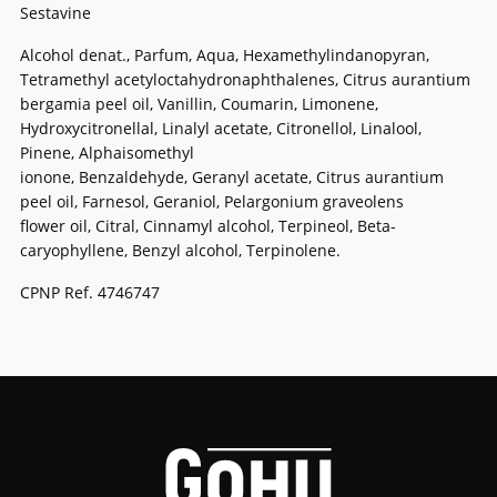
Sestavine
Alcohol denat., Parfum, Aqua, Hexamethylindanopyran,
Tetramethyl acetyloctahydronaphthalenes, Citrus aurantium
bergamia peel oil, Vanillin, Coumarin, Limonene,
Hydroxycitronellal, Linalyl acetate, Citronellol, Linalool,
Pinene, Alphaisomethyl
ionone, Benzaldehyde, Geranyl acetate, Citrus aurantium
peel oil, Farnesol, Geraniol, Pelargonium graveolens
flower oil, Citral, Cinnamyl alcohol, Terpineol, Beta-
caryophyllene, Benzyl alcohol, Terpinolene.
CPNP Ref. 4746747