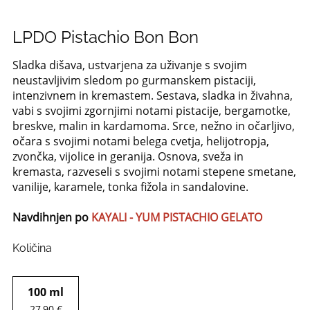
LPDO Pistachio Bon Bon
Sladka dišava, ustvarjena za uživanje s svojim
neustavljivim sledom po gurmanskem pistaciji,
intenzivnem in kremastem. Sestava, sladka in živahna,
vabi s svojimi zgornjimi notami pistacije, bergamotke,
breskve, malin in kardamoma. Srce, nežno in očarljivo,
očara s svojimi notami belega cvetja, helijotropja,
zvončka, vijolice in geranija. Osnova, sveža in
kremasta, razveseli s svojimi notami stepene smetane,
vanilije, karamele, tonka fižola in sandalovine.
Navdihnjen po
KAYALI - YUM PISTACHIO GELATO
Količina
100 ml
27,90 €