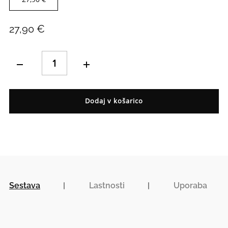
27,90 €
Količina
Dodaj v košarico
Sestava
Lastnosti
Uporaba