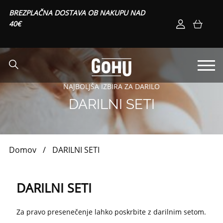
BREZPLAČNA DOSTAVA OB NAKUPU NAD
40€
NAJBOLJŠA IZBIRA ZA DARILO
DARILNI SETI
Domov
/
DARILNI SETI
DARILNI SETI
Za pravo presenečenje lahko poskrbite z darilnim setom.