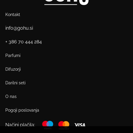
Kontakt
info@gohu.si
+ 386 70 444 284
Parfumi
Difuzorji
Darilni seti
O nas
Pogoji poslovanja
Načini plačila: